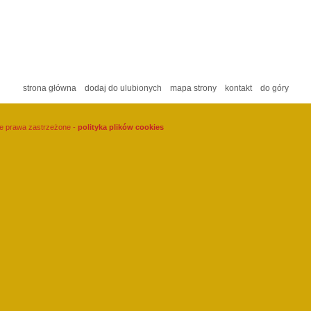
strona główna
dodaj do ulubionych
mapa strony
kontakt
do góry
kie prawa zastrzeżone -
polityka plików cookies