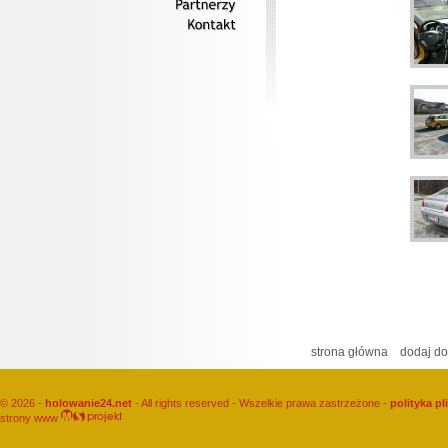
Partnerzy
Kontakt
strona główna
dodaj do
© 2026 -
holowanie24.net
- All rights reserved - Wszelkie prawa zastrzeżone -
polityka p
strony www