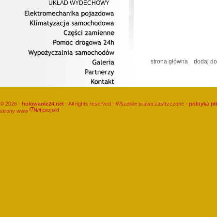
UKŁAD WYDECHOWY
Elektromechanika
pojazdowa
Klimatyzacja
samochodowa
Części
zamienne
Pomoc
drogowa
24h
Wypożyczalnia
samochodów
strona główna
dodaj do
Galeria
Partnerzy
Kontakt
© 2026 -
holowanie24.net
- All rights reserved - Wszelkie prawa zastrzeżone -
polityka p
strony www